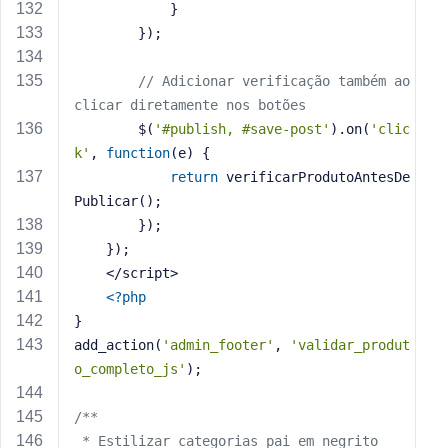
            }
        });
// Adicionar verificação também ao 
clicar diretamente nos botões
        $(
'#publish, #save-post'
).on(
'clic
k'
, 
function
(e)
{
return
 verificarProdutoAntesDe
Publicar();
        });
    });
    </script>
<?php
}
add_action(
'admin_footer'
, 
'validar_produt
o_completo_js'
);
/**
 * Estilizar categorias pai em negrito