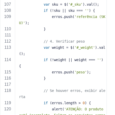
var
 sku = $(
'#_sku'
).val();
if
 (!sku || sku === 
''
) {
                erros.push(
'referência (SK
U)'
);
            }
// 4. Verificar peso
var
 weight = $(
'#_weight'
).val
();
if
 (!weight || weight === 
''
) 
{
                erros.push(
'peso'
);
            }
// Se houver erros, exibir ale
rta
if
 (erros.length > 
0
) {
                alert(
'ATENÇÃO: O produto 