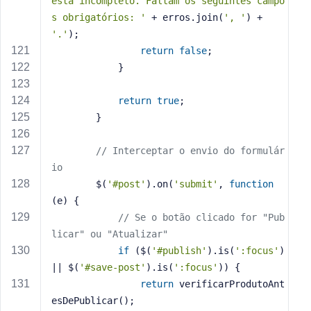
está incompleto. Faltam os seguintes campo
s obrigatórios: '
 + erros.join(
', '
) + 
'.'
);
return
false
;
            }
return
true
;
        }
// Interceptar o envio do formulár
io
        $(
'#post'
).on(
'submit'
, 
function
(e)
{
// Se o botão clicado for "Pub
licar" ou "Atualizar"
if
 ($(
'#publish'
).is(
':focus'
) 
|| $(
'#save-post'
).is(
':focus'
)) {
return
 verificarProdutoAnt
esDePublicar();