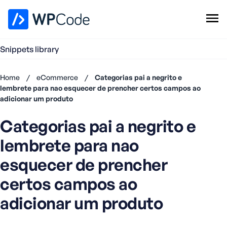
WPCode Library
Snippets library
Browse Snippets
Claim your Free Profile
Home
/
eCommerce
/
Categorias pai a negrito e
Add Snippet
lembrete para nao esquecer de prencher certos campos ao
adicionar um produto
Don't
have an
Categorias pai a negrito e
account?
Register
lembrete para nao
now
U
esquecer de prencher
s
certos campos ao
e
r
adicionar um produto
n
a
m