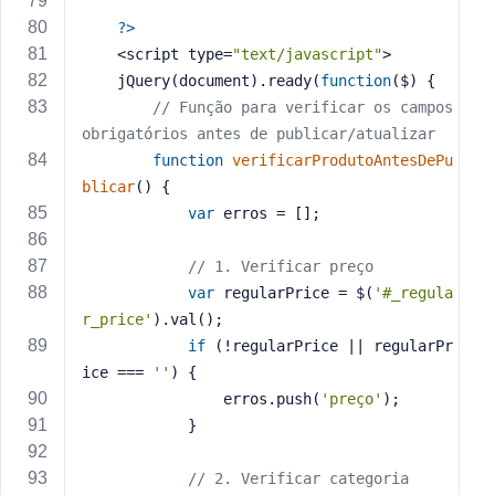
?>
    <script type=
"text/javascript"
>
    jQuery(document).ready(
function
($)
{
// Função para verificar os campos 
obrigatórios antes de publicar/atualizar
function
verificarProdutoAntesDePu
blicar
()
{
var
 erros = [];
// 1. Verificar preço
var
 regularPrice = $(
'#_regula
r_price'
).val();
if
 (!regularPrice || regularPr
ice === 
''
) {
                erros.push(
'preço'
);
            }
// 2. Verificar categoria