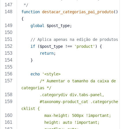
 */
function
destacar_categorias_pai_produto
()
{
global
 $post_type;
// Aplica apenas na edição de produtos
if
 ($post_type !== 
'product'
) {
return
;
    }
echo
'<style>
        /* Aumentar o tamanho da caixa de 
categorias */
        .categorydiv div.tabs-panel,
        #taxonomy-product_cat .categoryche
cklist {
          max-height: 500px !important;
          height: auto !important;