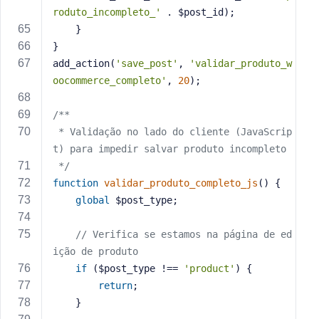
roduto_incompleto_'
 . $post_id);
    }
}
add_action(
'save_post'
, 
'validar_produto_w
oocommerce_completo'
, 
20
);
/**
 * Validação no lado do cliente (JavaScrip
t) para impedir salvar produto incompleto
 */
function
validar_produto_completo_js
()
{
global
 $post_type;
// Verifica se estamos na página de ed
ição de produto
if
 ($post_type !== 
'product'
) {
return
;
    }