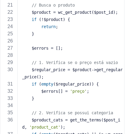
e
// Busca o produto
    $product = wc_get_product($post_id);
if
 (!$product) {
return
;
    }
    $errors = [];
// 1. Verifica se o preço está vazio
    $regular_price = $product->get_regular
_price();
if
 (
empty
($regular_price)) {
        $errors[] = 
'preço'
;
    }
// 2. Verifica se possui categoria
    $product_cats = get_the_terms($post_i
d, 
'product_cat'
);