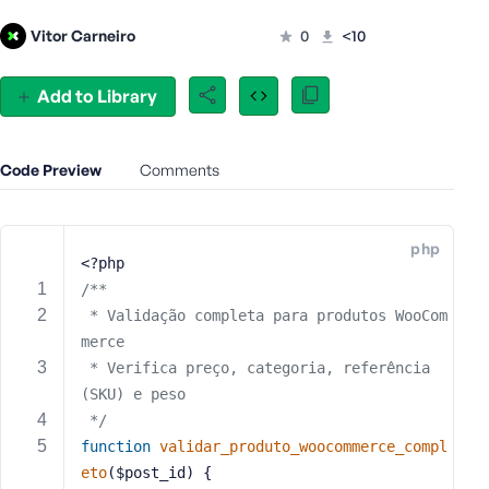
e
Vitor Carneiro
0
<10
o
r
E
Add to Library
m
a
i
Code Preview
Comments
l
A
d
php
d
<?php
r
/**
e
 * Validação completa para produtos WooCom
s
merce
s
 * Verifica preço, categoria, referência 
(SKU) e peso
 */
function
validar_produto_woocommerce_compl
P
eto
($post_id)
{
a