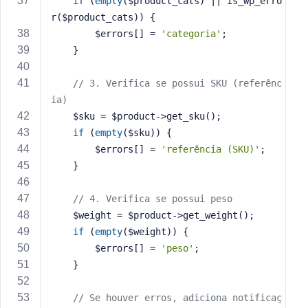
if
 (
empty
($product_cats) || is_wp_erro
r($product_cats)) {
        $errors[] = 
'categoria'
;
    }
// 3. Verifica se possui SKU (referênc
ia)
    $sku = $product->get_sku();
if
 (
empty
($sku)) {
        $errors[] = 
'referência (SKU)'
;
    }
// 4. Verifica se possui peso
    $weight = $product->get_weight();
if
 (
empty
($weight)) {
        $errors[] = 
'peso'
;
    }
// Se houver erros, adiciona notificaç