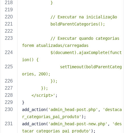
            }
            // Executar na inicialização
            boldParentCategories();
            // Executar quando categorias 
forem atualizadas/carregadas
            $(document).ajaxComplete(funct
ion() {
                setTimeout(boldParentCateg
ories, 200);
            });
        });
    </script>'
;
}
add_action(
'admin_head-post.php'
, 
'destaca
r_categorias_pai_produto'
);
add_action(
'admin_head-post-new.php'
, 
'des
tacar_categorias_pai_produto'
);