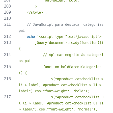
            font-weight: bold;
        }
    </style>'
;
// JavaScript para destacar categorias 
pai
echo
'<script type="text/javascript">
        jQuery(document).ready(function($) 
{
            // Aplicar negrito às categori
as pai
            function boldParentCategories
() {
                $("#product_catchecklist > 
li > label, #product_cat-checklist > li > 
label").css("font-weight", "bold");
                $("#product_catchecklist u
l li > label, #product_cat-checklist ul li 
> label").css("font-weight", "normal");