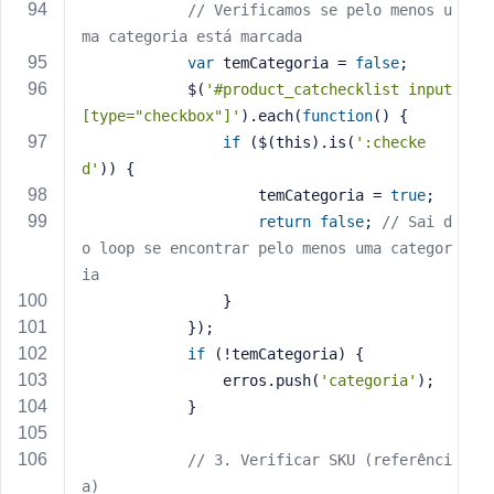
// Verificamos se pelo menos u
ma categoria está marcada
var
 temCategoria = 
false
;
            $(
'#product_catchecklist input
[type="checkbox"]'
).each(
function
()
{
if
 ($(this).is(
':checke
d'
)) {
                    temCategoria = 
true
;
return
false
; 
// Sai d
o loop se encontrar pelo menos uma categor
ia
                }
            });
if
 (!temCategoria) {
                erros.push(
'categoria'
);
            }
// 3. Verificar SKU (referênci
a)