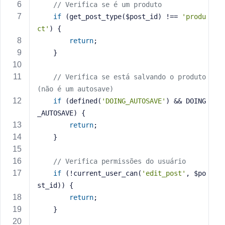
// Verifica se é um produto
s
if
 (get_post_type($post_id) !== 
'produ
s
ct'
) {
w
return
;
o
    }
r
d
// Verifica se está salvando o produto 
(não é um autosave)
if
 (defined(
'DOING_AUTOSAVE'
) && DOING
_AUTOSAVE) {
return
;
R
    }
e
m
e
// Verifica permissões do usuário
m
if
 (!current_user_can(
'edit_post'
, $po
b
st_id)) {
e
return
;
r
    }
M