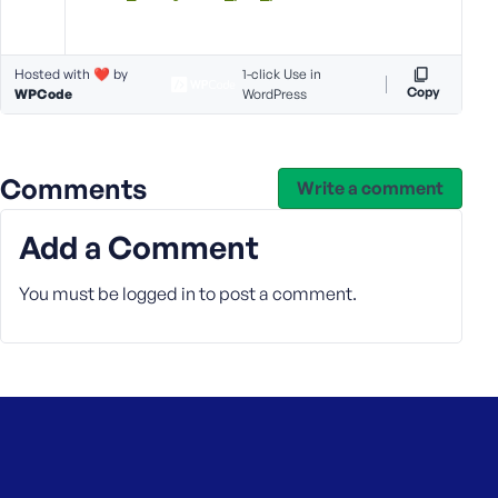
Hosted with ❤️ by
1-click Use in
Copy
WPCode
WordPress
Comments
Write a comment
Add a Comment
You must be
logged in
to post a comment.